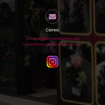
Correo:
contactanos@floreriaalamos.com
manueldelacruz@floreriaalamos.com